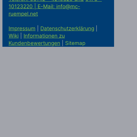
10123220 |
E-Mail: info@mc-
ruempel.net
Impressum
|
Datenschutzerklärung
|
Wiki
|
Informationen zu
Kundenbewertungen
|
Sitemap
Solaranlage kaufen in Alling
Statik
McRümpel bei Google Maps
|
Haushaltsauflösung und
Firmenauflösung in München
|
Haushaltsauflösung München
|
Entrümpelung München
|
Haushaltsauflösung in München
|
Haushaltsauflösung Ottobrunn
|
Einlagerung München
|