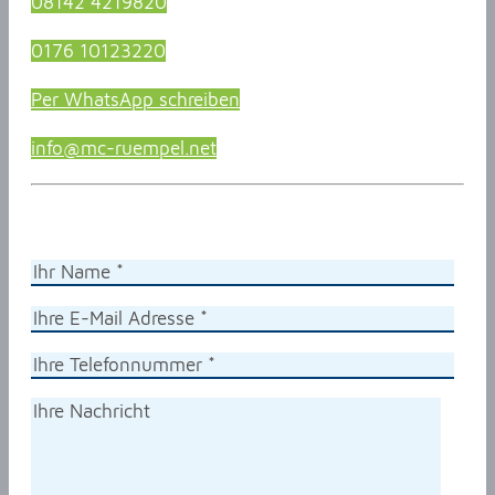
08142 4219820
0176 10123220
Per WhatsApp schreiben
info@mc-ruempel.net