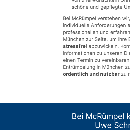
von unerwünschtem Unrat
schöne und gepflegte U
Bei McRümpel verstehen wir, 
individuelle Anforderungen 
professionellen und erfahren
München zur Seite, um Ihre
stressfrei
abzuwickeln. Kont
Informationen zu unseren Di
einen Termin zu vereinbaren. 
Entrümpelung in München z
ordentlich und nutzbar
zu 
Bei McRümpel k
Uwe Schm