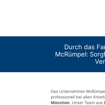
Durch das Fa
McRümpel: Sorgfäl
Ve
Das Unternehmen McRümpel d
professionell bei allen Arbei
München
. Unser Team aus