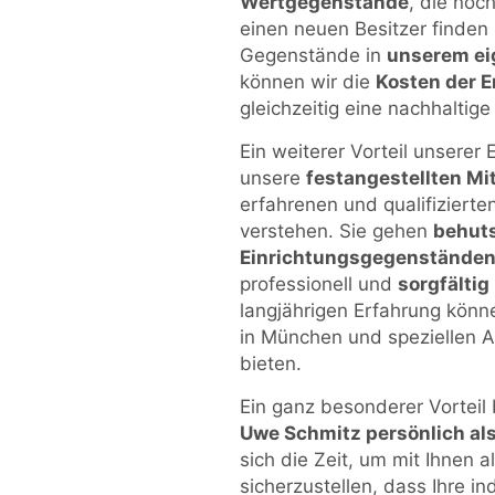
Wertgegenstände
, die noc
einen neuen Besitzer finden
Gegenstände in
unserem ei
können wir die
Kosten der 
gleichzeitig eine nachhaltig
Ein weiterer Vorteil unsere
unsere
festangestellten Mi
erfahrenen und qualifizierte
verstehen. Sie gehen
behuts
Einrichtungsgegenstände
professionell und
sorgfältig
langjährigen Erfahrung könn
in München und speziellen 
bieten.
Ein ganz besonderer Vorteil
Uwe Schmitz persönlich al
sich die Zeit, um mit Ihnen 
sicherzustellen, dass Ihre i