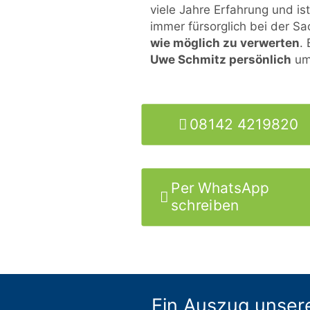
viele Jahre Erfahrung und i
immer fürsorglich bei der S
wie möglich zu verwerten
.
Uwe Schmitz persönlich
um 
08142 4219820
Per WhatsApp
schreiben
Ein Auszug unser