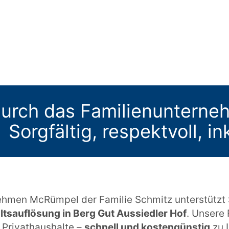
urch das Familienuntern
Sorgfältig, respektvoll, i
hmen McRümpel der Familie Schmitz unterstützt Si
tsauflösung in Berg Gut Aussiedler Hof
. Unsere 
 Privathaushalte –
schnell und kostengünstig
zu I