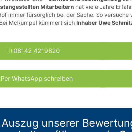
estangestellten Mitarbeitern
hat viele Jahre Erfah
Hof immer fürsorglich bei der Sache. So versuche
 Bei McRümpel kümmert sich
Inhaber Uwe Schmitz
08142 4219820
Per WhatsApp schreiben
 Auszug unserer Bewertun