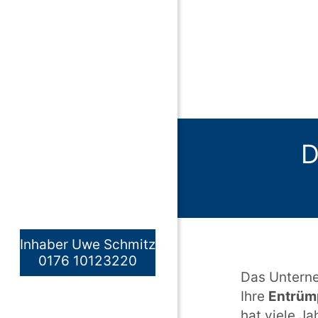
D
Inhaber Uwe Schmitz
0176 10123220
Das Unterne
Ihre
Entrüm
hat viele J