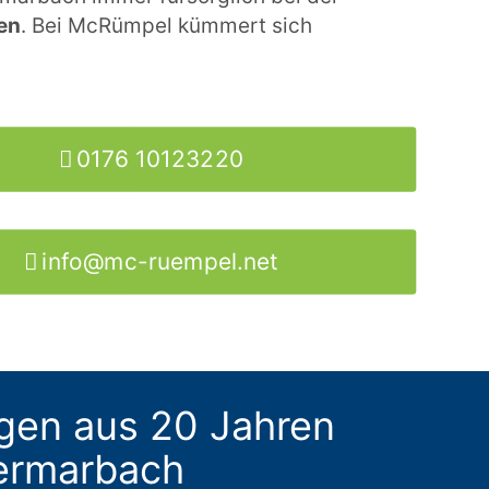
ten
. Bei McRümpel kümmert sich
0176 10123220
info@mc-ruempel.net
gen aus 20 Jahren
termarbach