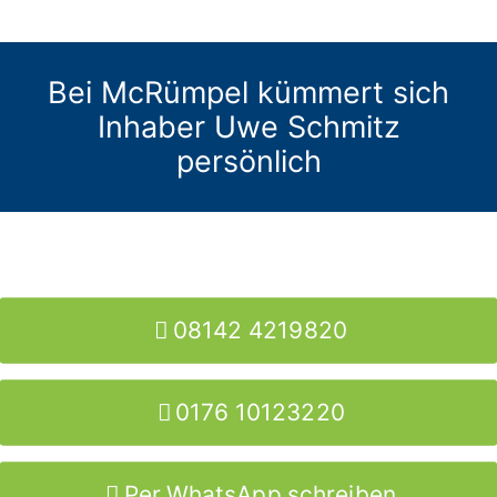
Bei McRümpel kümmert sich
Inhaber Uwe Schmitz
persönlich
08142 4219820
0176 10123220
Per WhatsApp schreiben