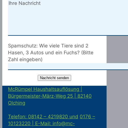
Spamschutz: Wie viele Tiere sind 2
Hasen, 3 Autos und ein Fuchs? (Bitte
Zahl eingeben)
McRümpel Haushaltsauflösung |
Bürgermeister-März-Weg 25 | 82140
Olching
Telefon: 08142 – 4219820 und
0176 –
10123220 |
E-Mail: info@mc-