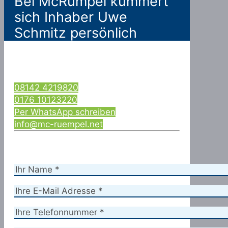
Bei McRümpel kümmert
sich Inhaber Uwe
Schmitz persönlich
08142 4219820
0176 10123220
Per WhatsApp schreiben
info@mc-ruempel.net