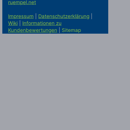
ruempel.net
Impressum
|
Datenschutzerklärung
|
Wiki
|
Informationen zu
Kundenbewertungen
|
Sitemap
Solaranlage kaufen in Alling
Statik
McRümpel bei Google Maps
|
Haushaltsauflösung und
Firmenauflösung in München
|
Haushaltsauflösung München
|
Entrümpelung München
|
Haushaltsauflösung in München
|
Haushaltsauflösung Ottobrunn
|
Einlagerung München
|
Haushaltsauflösung Ottobrunn
|
Firmenauflösung München
|