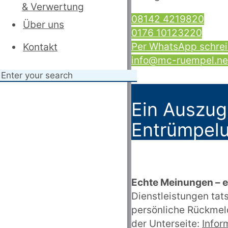
& Verwertung
08142 4219820
Über uns
0176 10123220
Per WhatsApp schre
Kontakt
info@mc-ruempel.ne
Ein Auszug
Entrümpelu
Echte Meinungen – 
Dienstleistungen ta
persönliche Rückmeld
der Unterseite:
Infor