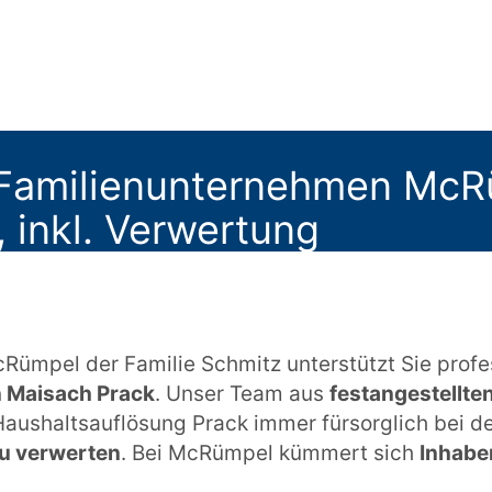
Familienunternehmen McRüm
, inkl. Verwertung
mpel der Familie Schmitz unterstützt Sie profess
n Maisach Prack
. Unser Team aus
festangestellte
 Haushaltsauflösung Prack immer fürsorglich bei d
zu verwerten
. Bei McRümpel kümmert sich
Inhabe