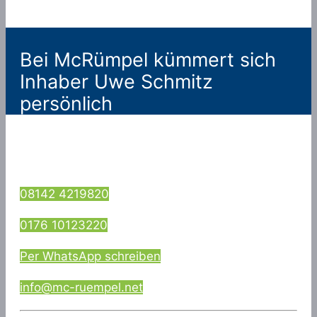
Bei McRümpel kümmert sich
Inhaber Uwe Schmitz
persönlich
08142 4219820
0176 10123220
Per WhatsApp schreiben
info@mc-ruempel.net