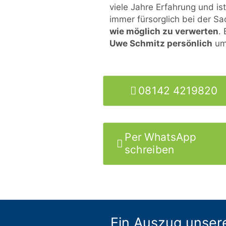
viele Jahre Erfahrung und i
immer fürsorglich bei der S
wie möglich zu verwerten
.
Uwe Schmitz persönlich
um 
08142 4219820
Per WhatsApp
schreiben
Ein Auszug unser