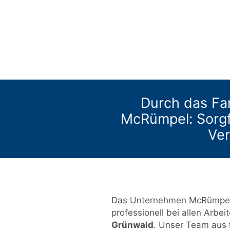
Durch das Fa
McRümpel: Sorgfäl
Ve
Das Unternehmen McRümpel d
professionell bei allen Arbei
Grünwald
. Unser Team aus