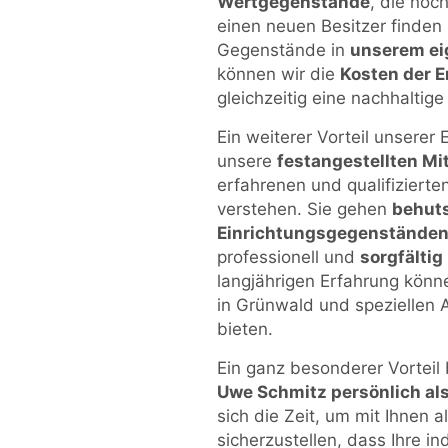
Wertgegenstände
, die noc
einen neuen Besitzer finden
Gegenstände in
unserem ei
können wir die
Kosten der 
gleichzeitig eine nachhaltig
Ein weiterer Vorteil unserer
unsere
festangestellten Mi
erfahrenen und qualifizierte
verstehen. Sie gehen
behuts
Einrichtungsgegenstände
professionell und
sorgfältig
langjährigen Erfahrung könn
in Grünwald und speziellen 
bieten.
Ein ganz besonderer Vorteil
Uwe Schmitz persönlich al
sich die Zeit, um mit Ihnen 
sicherzustellen, dass Ihre i