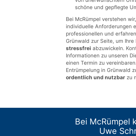
von unerwünschtem Unrat
schöne und gepflegte U
Bei McRümpel verstehen wir, 
individuelle Anforderungen 
professionellen und erfahren
Grünwald zur Seite, um Ihr
stressfrei
abzuwickeln. Kont
Informationen zu unseren Di
einen Termin zu vereinbaren. 
Entrümpelung in Grünwald z
ordentlich und nutzbar
zu 
Bei McRümpel k
Uwe Schm