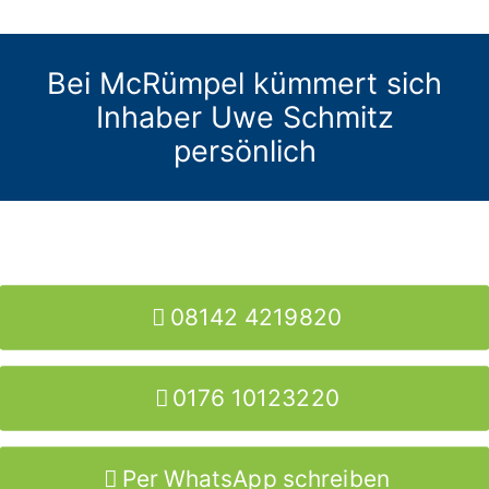
Bei McRümpel kümmert sich
Inhaber Uwe Schmitz
persönlich
08142 4219820
0176 10123220
Per WhatsApp schreiben