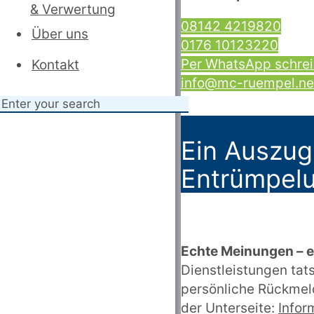
& Verwertung
08142 4219820
Über uns
0176 10123220
Per WhatsApp schre
Kontakt
info@mc-ruempel.ne
Ein Auszug
Entrümpelu
Echte Meinungen – 
Dienstleistungen ta
persönliche Rückmeld
der Unterseite:
Infor