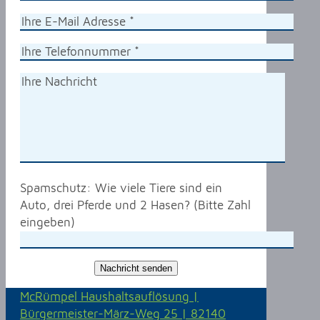
Spamschutz: Wie viele Tiere sind ein
Auto, drei Pferde und 2 Hasen? (Bitte Zahl
eingeben)
McRümpel Haushaltsauflösung |
Bürgermeister-März-Weg 25 | 82140