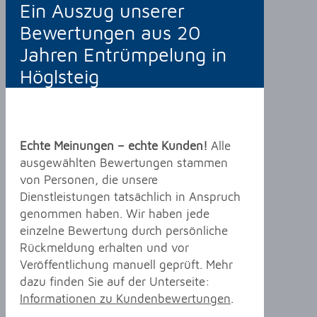
Ein Auszug unserer
Bewertungen aus 20
Jahren Entrümpelung in
Höglsteig
Echte Meinungen – echte Kunden!
Alle
ausgewählten Bewertungen stammen
von Personen, die unsere
Dienstleistungen tatsächlich in Anspruch
genommen haben. Wir haben jede
einzelne Bewertung durch persönliche
Rückmeldung erhalten und vor
Veröffentlichung manuell geprüft. Mehr
dazu finden Sie auf der Unterseite:
Informationen zu Kundenbewertungen
.