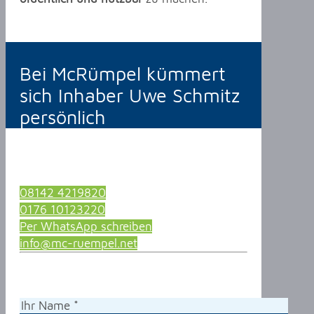
Bei McRümpel kümmert
sich Inhaber Uwe Schmitz
persönlich
08142 4219820
0176 10123220
Per WhatsApp schreiben
info@mc-ruempel.net