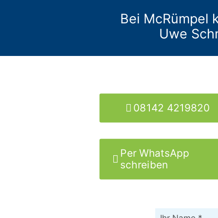
Bei McRümpel k
Uwe Schm
08142 4219820
Per WhatsApp
schreiben