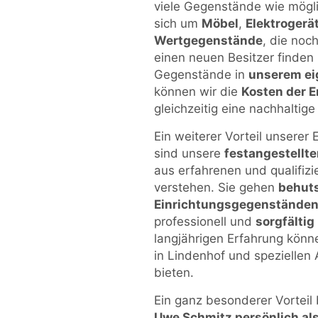
viele Gegenstände wie mögli
sich um
Möbel
,
Elektrogerä
Wertgegenstände
, die noc
einen neuen Besitzer finden
Gegenstände in
unserem ei
können wir die
Kosten der 
gleichzeitig eine nachhaltig
Ein weiterer Vorteil unserer
sind unsere
festangestellte
aus erfahrenen und qualifizi
verstehen. Sie gehen
behuts
Einrichtungsgegenstände
professionell und
sorgfältig
langjährigen Erfahrung könn
in Lindenhof und speziellen
bieten.
Ein ganz besonderer Vorteil
Uwe Schmitz persönlich al