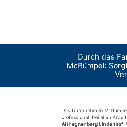
Durch das Fa
McRümpel: Sorgfäl
Ve
Das Unternehmen McRümpel d
professionell bei allen Arbei
Althegnenberg Lindenhof
.