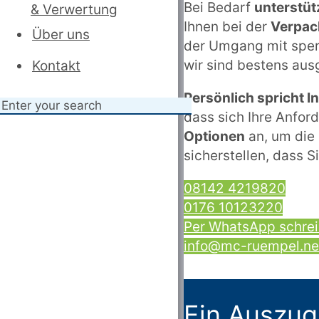
Bei Bedarf
unterstüt
& Verwertung
Ihnen bei der
Verpac
Über uns
der Umgang mit sper
wir sind bestens aus
Kontakt
Persönlich spricht 
dass sich Ihre Anfor
Optionen
an, um die 
sicherstellen, dass S
08142 4219820
0176 10123220
Per WhatsApp schre
info@mc-ruempel.ne
Ein Auszug