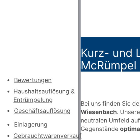
Kurz- und L
McRümpel z
Bewertungen
Haushaltsauflösung
&
Entrümpelung
Bei uns finden Sie den
Geschäftsauflösung
Wiesenbach
. Unsere
neutralen Umfeld auf
Einlagerung
Gegenstände
optima
Gebrauchtwarenverkauf