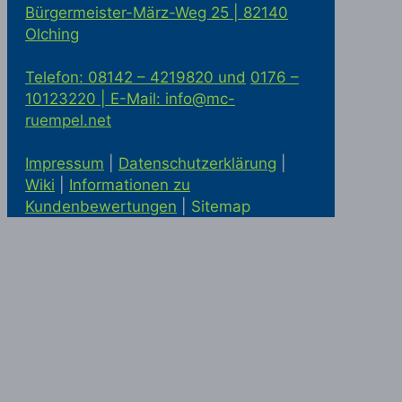
Bürgermeister-März-Weg 25 | 82140
Olching
Telefon: 08142 – 4219820 und
0176 –
10123220 |
E-Mail: info@mc-
ruempel.net
Impressum
|
Datenschutzerklärung
|
Wiki
|
Informationen zu
Kundenbewertungen
|
Sitemap
Solaranlage kaufen in Alling
Statik
McRümpel bei Google Maps
|
Haushaltsauflösung und
Firmenauflösung in München
|
Haushaltsauflösung München
|