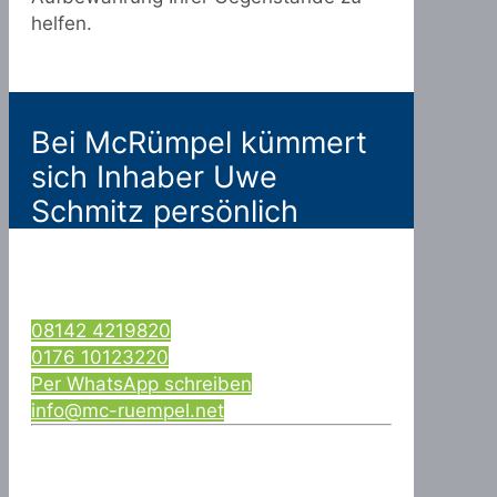
helfen.
Bei McRümpel kümmert
sich Inhaber Uwe
Schmitz persönlich
08142 4219820
0176 10123220
Per WhatsApp schreiben
info@mc-ruempel.net