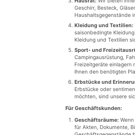
Hausrat:
Wir bieten Ihne
Geschirr, Besteck, Gläse
Haushaltsgegenstände in
Kleidung und Textilien:
saisonbedingte Kleidung
Kleidung und Textilien s
Sport- und Freizeitaus
Campingausrüstung, Fah
Freizeitgeräte einlagern
Ihnen den benötigten Pla
Erbstücke und Erinner
Erbstücke oder sentimen
möchten, sind unsere sic
Für Geschäftskunden:
Geschäftsräume:
Wenn S
für Akten, Dokumente, 
Geschäftsgegenstände be