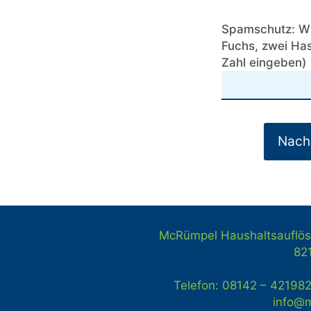
Spamschutz: Wie
Fuchs, zwei Has
Zahl eingeben)
McRümpel Haushaltsauflös
82
Telefon: 08142 – 42198
info@m