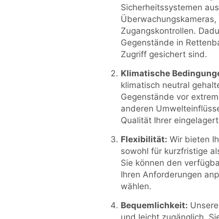
Sicherheitssystemen aus
Überwachungskameras, 
Zugangskontrollen. Dadur
Gegenstände in Rettenb
Zugriff gesichert sind.
Klimatische Bedingung
klimatisch neutral gehal
Gegenstände vor extrem
anderen Umwelteinflüsse
Qualität Ihrer eingelage
Flexibilität:
Wir bieten Ih
sowohl für kurzfristige al
Sie können den verfügba
Ihren Anforderungen anp
wählen.
Bequemlichkeit:
Unsere 
und leicht zugänglich. Si