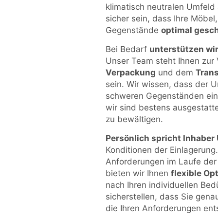
klimatisch neutralen Umfel
sicher sein, dass Ihre Möbel
Gegenstände
optimal gesc
Bei Bedarf
unterstützen wir
Unser Team steht Ihnen zur 
Verpackung
und dem
Tran
sein. Wir wissen, dass der 
schweren Gegenständen eine
wir sind bestens ausgestatt
zu bewältigen.
Persönlich spricht Inhabe
Konditionen der Einlagerung.
Anforderungen im Laufe der
bieten wir Ihnen
flexible Op
nach Ihren individuellen Be
sicherstellen, dass Sie gena
die Ihren Anforderungen ents