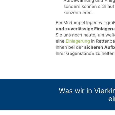
Aufbewahrung und Pfleg
sondern können sich auf
konzentrieren.
Bei McRümpel legen wir gro
und zuverlässige Einlager
Sie uns noch heute, um weit
eine
Einlagerung
in Rettenbac
Ihnen bei der
sicheren Auf
Ihrer Gegenstände zu helfen
Was wir in Vierki
ei