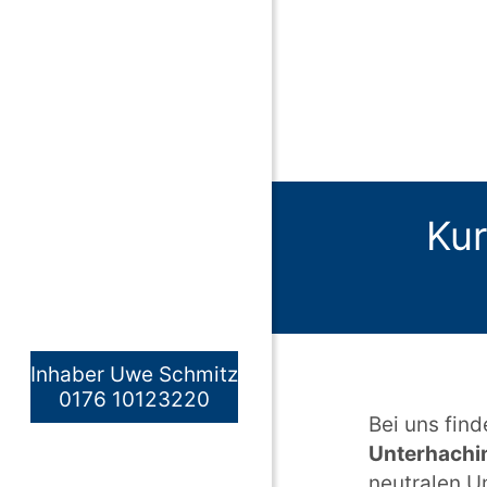
Kur
Inhaber Uwe Schmitz
0176 10123220
Bei uns find
Unterhachi
neutralen U