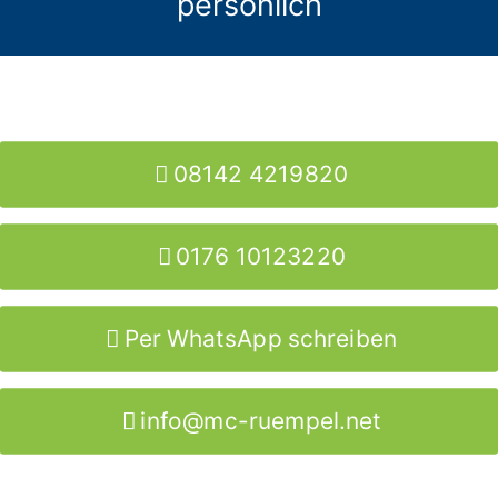
persönlich
08142 4219820
0176 10123220
Per WhatsApp schreiben
info@mc-ruempel.net