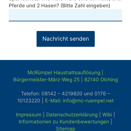
Pferde und 2 Hasen? (Bitte Zahl eingeben)
McRümpel Haushaltsauflösung |
Bürgermeister-März-Weg 25 | 82140
Olching
Telefon: 08142 – 4219820 und
0176 –
10123220 |
E-Mail: info@mc-ruempel.net
Impressum
|
Datenschutzerklärung
|
Wiki
|
Informationen zu Kundenbewertungen
|
Sitemap