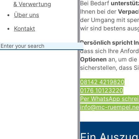
Bei Bedarf
unterstüt
& Verwertung
Ihnen bei der
Verpac
Über uns
der Umgang mit sper
wir sind bestens aus
Kontakt
Persönlich spricht 
dass sich Ihre Anfor
Optionen
an, um die 
sicherstellen, dass S
08142 4219820
0176 10123220
Per WhatsApp schre
info@mc-ruempel.ne
Ein Auszug