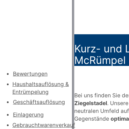
Kurz- und L
McRümpel z
Bewertungen
Haushaltsauflösung
&
Entrümpelung
Bei uns finden Sie den
Geschäftsauflösung
Ziegelstadel
. Unsere
neutralen Umfeld auf
Einlagerung
Gegenstände
optima
Gebrauchtwarenverkauf