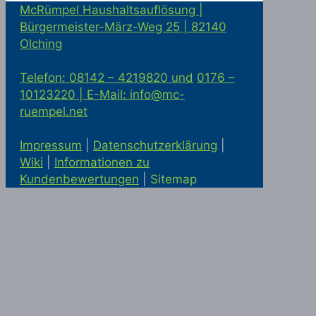
McRümpel Haushaltsauflösung |
Bürgermeister-März-Weg 25 | 82140
Olching
Telefon: 08142 – 4219820 und
0176 –
10123220 |
E-Mail: info@mc-
ruempel.net
Impressum
|
Datenschutzerklärung
|
Wiki
|
Informationen zu
Kundenbewertungen
|
Sitemap
Solaranlage kaufen in Alling
Statik
McRümpel bei Google Maps
|
Haushaltsauflösung und
Firmenauflösung in München
|