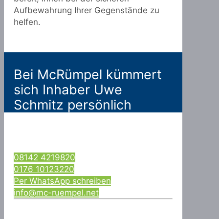
Aufbewahrung Ihrer Gegenstände zu
helfen.
Bei McRümpel kümmert
sich Inhaber Uwe
Schmitz persönlich
08142 4219820
0176 10123220
Per WhatsApp schreiben
info@mc-ruempel.net