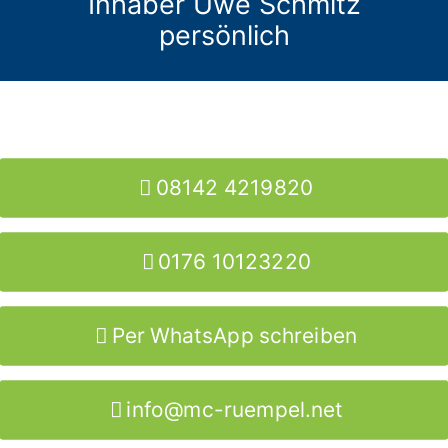
Inhaber Uwe Schmitz
persönlich
08142 4219820
0176 10123220
Per WhatsApp schreiben
info@mc-ruempel.net