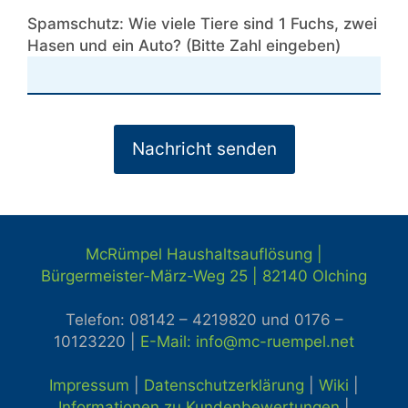
Spamschutz: Wie viele Tiere sind 1 Fuchs, zwei
Hasen und ein Auto? (Bitte Zahl eingeben)
McRümpel Haushaltsauflösung |
Bürgermeister-März-Weg 25 | 82140
Olching
Telefon: 08142 – 4219820 und
0176 –
10123220 |
E-Mail: info@mc-ruempel.net
Impressum
|
Datenschutzerklärung
|
Wiki
|
Informationen zu Kundenbewertungen
|