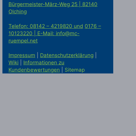
Bürgermeister-März-Weg 25 | 82140
Olching
Telefon: 08142 – 4219820 und
0176 –
10123220 |
E-Mail: info@mc-
ruempel.net
Impressum
|
Datenschutzerklärung
|
Wiki
|
Informationen zu
Kundenbewertungen
|
Sitemap
Solaranlage kaufen in Alling
Statik
McRümpel bei Google Maps
|
Haushaltsauflösung und
Firmenauflösung in München
|
Haushaltsauflösung München
|