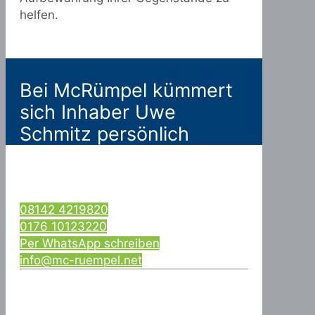
helfen.
Bei McRümpel kümmert
sich Inhaber Uwe
Schmitz persönlich
08142 4219820
0176 10123220
Per WhatsApp schreiben
info@mc-ruempel.net