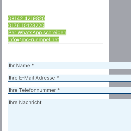
08142 4219820
0176 10123220
Per WhatsApp schreiben
info@mc-ruempel.net