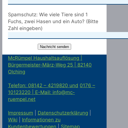
Spamschutz: Wie viele Tiere sind 1
Fuchs, zwei Hasen und ein Auto? (Bitte
Zahl eingeben)
McRümpel Haushaltsauflösung |
Bürgermeister-März-Weg 25 | 82140
Olching
Telefon: 08142 – 4219820 und
0176 –
10123220 |
E-Mail: info@mc-
ruempel.net
Impressum
|
Datenschutzerklärung
|
Wiki
|
Informationen zu
Kundenbewertungen
|
Sitemap