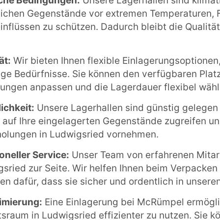
sche Bedingungen:
Unsere Lagerhallen sind klimati
ichen Gegenstände vor extremen Temperaturen, F
nflüssen zu schützen. Dadurch bleibt die Qualitä
ät:
Wir bieten Ihnen flexible Einlagerungsoptionen, 
tige Bedürfnisse. Sie können den verfügbaren Platz
ungen anpassen und die Lagerdauer flexibel wähl
ichkeit:
Unsere Lagerhallen sind günstig gelegen 
t auf Ihre eingelagerten Gegenstände zugreifen u
olungen in Ludwigsried vornehmen.
oneller Service:
Unser Team von erfahrenen Mitarb
gsried zur Seite. Wir helfen Ihnen beim Verpacke
en dafür, dass sie sicher und ordentlich in unser
imierung:
Eine Einlagerung bei McRümpel ermöglic
sraum in Ludwigsried effizienter zu nutzen. Sie 