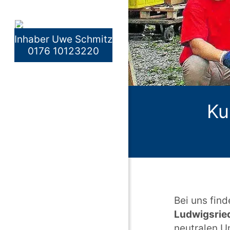
Inhaber Uwe Schmitz
0176 10123220
Ku
Bei uns find
Ludwigsrie
neutralen U