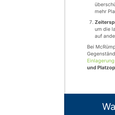
überschü
mehr Pla
Zeitersp
um die l
auf ande
Bei McRümpe
Gegenstände
Einlagerung
und Platzo
Wa