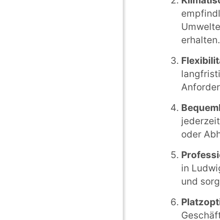
Klimati
empfindl
Umweltei
erhalten.
Flexibilit
langfris
Anforder
Bequeml
jederzei
oder Abh
Professi
in Ludwi
und sorg
Platzopt
Geschäft