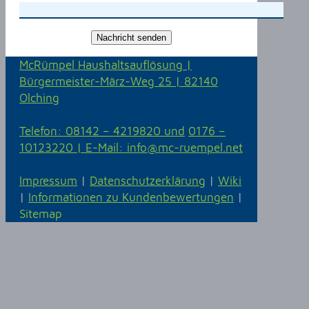
McRümpel Haushaltsauflösung |
Bürgermeister-März-Weg 25 | 82140
Olching
Telefon: 08142 – 4219820 und
0176 –
10123220 |
E-Mail: info@mc-ruempel.net
Impressum
|
Datenschutzerklärung
|
Wiki
|
Informationen zu Kundenbewertungen
|
Sitemap
Solaranlage kaufen in Alling
Statik
McRümpel bei Google Maps
|