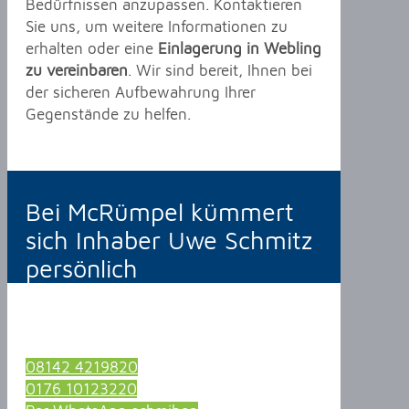
Bedürfnissen anzupassen. Kontaktieren
Sie uns, um weitere Informationen zu
erhalten oder eine
Einlagerung in Webling
zu vereinbaren
. Wir sind bereit, Ihnen bei
der sicheren Aufbewahrung Ihrer
Gegenstände zu helfen.
Bei McRümpel kümmert
sich Inhaber Uwe Schmitz
persönlich
08142 4219820
0176 10123220