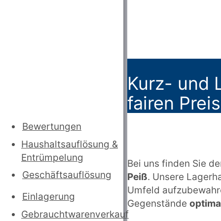
Kurz- und L
fairen Prei
Bewertungen
Haushaltsauflösung
&
Entrümpelung
Bei uns finden Sie den
Geschäftsauflösung
Peiß
. Unsere Lagerha
Umfeld aufzubewahren
Einlagerung
Gegenstände
optima
Gebrauchtwarenverkauf