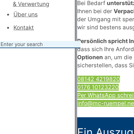
Bei Bedarf
unterstüt
& Verwertung
Ihnen bei der
Verpac
Über uns
der Umgang mit sper
wir sind bestens aus
Kontakt
Persönlich spricht 
dass sich Ihre Anfor
Optionen
an, um die 
sicherstellen, dass S
08142 4219820
0176 10123220
Per WhatsApp schre
info@mc-ruempel.ne
Ein Auszug