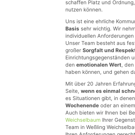
schaffen Platz und Ordnung,
nutzen können.
Uns ist eine ehrliche Kommu
Basis
sehr wichtig. Wir nehm
individuellen Anforderungen
Unser Team besteht aus festa
großer
Sorgfalt und Respek
Einrichtungsgegenständen u
den
emotionalen Wert
, den
haben können, und gehen d
Mit über 20 Jahren Erfahrun
Seite,
wenn es einmal schn
es Situationen gibt, in dene
Wochenende
oder an einem 
Auch bieten wir Ihnen bei B
Weichselbaum
Ihrer Gegenst
Team in Weßling Weichselbau
Ihren Anforderungen gerech