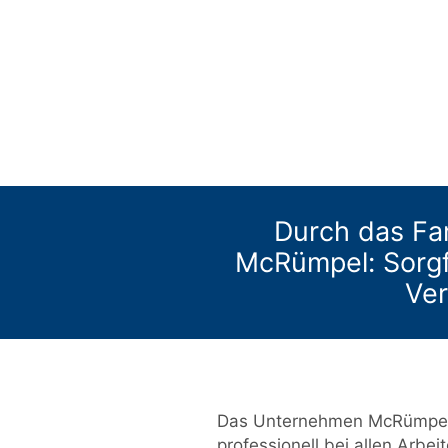
Durch das Fa
McRümpel: Sorgfäl
Ve
Das Unternehmen McRümpel d
professionell bei allen Arbei