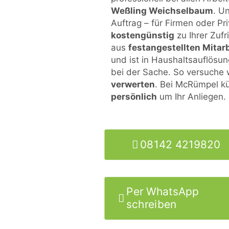
Weßling Weichselbaum
. U
Auftrag – für Firmen oder Pr
kostengünstig
zu Ihrer Zuf
aus
festangestellten Mitar
und ist in Haushaltsauflösu
bei der Sache. So versuche
verwerten
. Bei McRümpel k
persönlich
um Ihr Anliegen.
08142 4219820
Per WhatsApp
schreiben