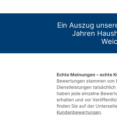
Ein Auszug unser
Jahren Haush
Wei
Echte Meinungen – echte 
Bewertungen stammen von P
Dienstleistungen tatsächlic
haben jede einzelne Bewert
erhalten und vor Veröffentl
finden Sie auf der Unterseit
Kundenbewertungen
.