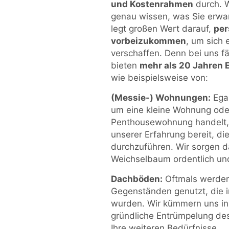
und Kostenrahmen
durch. W
genau wissen, was Sie erwa
legt großen Wert darauf,
per
vorbeizukommen
, um sich
verschaffen. Denn bei uns fä
bieten
mehr als 20 Jahren 
wie beispielsweise von:
(Messie-) Wohnungen:
Egal
um eine kleine Wohnung ode
Penthousewohnung handelt,
unserer Erfahrung bereit, di
durchzuführen. Wir sorgen d
Weichselbaum ordentlich und
Dachböden:
Oftmals werde
Gegenständen genutzt, die 
wurden. Wir kümmern uns i
gründliche Entrümpelung de
Ihre weiteren Bedürfnisse.