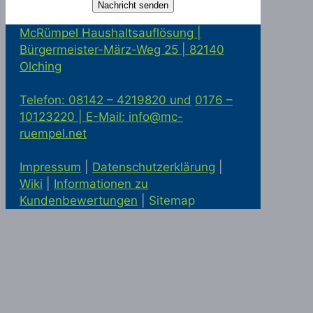
McRümpel Haushaltsauflösung |
Bürgermeister-März-Weg 25 | 82140
Olching
Telefon: 08142 – 4219820 und
0176 –
10123220 |
E-Mail: info@mc-
ruempel.net
Impressum
|
Datenschutzerklärung
|
Wiki
|
Informationen zu
Kundenbewertungen
|
Sitemap
Solaranlage kaufen in Alling
Statik
McRümpel bei Google Maps
|
Haushaltsauflösung und