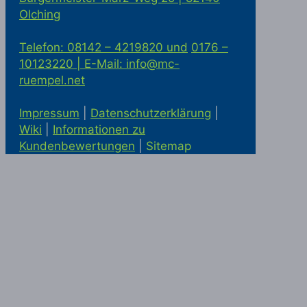
Olching
Telefon: 08142 – 4219820 und
0176 –
10123220 |
E-Mail: info@mc-
ruempel.net
Impressum
|
Datenschutzerklärung
|
Wiki
|
Informationen zu
Kundenbewertungen
|
Sitemap
Solaranlage kaufen in Alling
Statik
McRümpel bei Google Maps
|
Haushaltsauflösung und
Firmenauflösung in München
|
Haushaltsauflösung München
|
Entrümpelung München
|