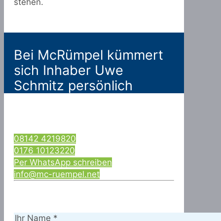
stehen.
Bei McRümpel kümmert
sich Inhaber Uwe
Schmitz persönlich
08142 4219820
0176 10123220
Per WhatsApp schreiben
info@mc-ruempel.net