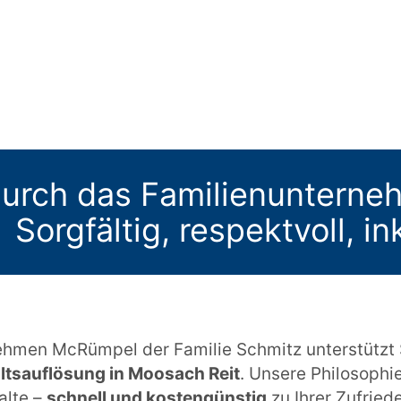
urch das Familienuntern
Sorgfältig, respektvoll, i
hmen McRümpel der Familie Schmitz unterstützt Si
tsauflösung in Moosach Reit
. Unsere Philosophie
alte –
schnell und kostengünstig
zu Ihrer Zufried