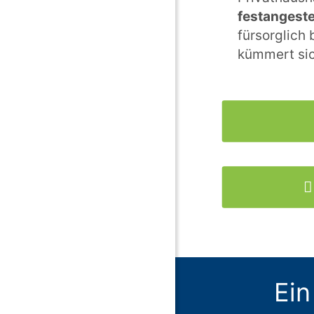
festangeste
fürsorglich
kümmert si
Ein