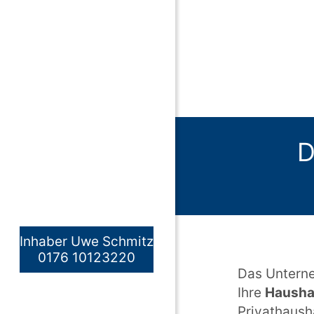
D
Inhaber Uwe Schmitz
0176 10123220
Das Unterne
Ihre
Haushal
Privathaush