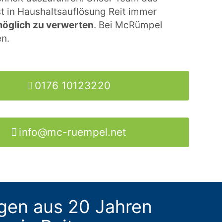
st in Haushaltsauflösung Reit immer
 möglich zu verwerten
. Bei McRümpel
en.
0176 10123220
info@mc-ruempel.net
gen aus 20 Jahren