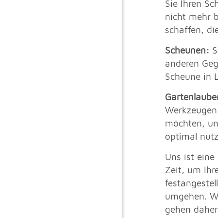
Sie Ihren Sc
nicht mehr b
schaffen, di
Scheunen:
S
anderen Geg
Scheune in L
Gartenlaube
Werkzeugen 
möchten, unt
optimal nut
Uns ist ein
Zeit, um Ihr
festangestel
umgehen. W
gehen daher