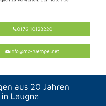
0176 10123220
info@mc-ruempel.net
gen aus 20 Jahren
 in Laugna