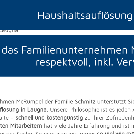
Haushaltsauflösung
 das Familienunternehmen M
respektvoll, inkl. V
men McRümpel der Familie Schmitz unterstützt Sie p
flösung in Laugna
. Unsere Philosophie ist es jeden
alte –
schnell und kostengünstig
zu Ihrer Zufrieden
lten Mitarbeitern
hat viele Jahre Erfahrung und ist
bei der Sache. So versuche wir immer
so viel wie m