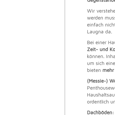
Gegenständ
Wir versteh
werden muss
einfach nich
Laugna da.
Bei einer H
Zeit- und K
können. Inh
um sich eine
bieten
mehr 
(Messie-) 
Penthousewo
Haushaltsau
ordentlich u
Dachböden: