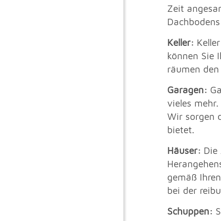
Zeit angesa
Dachbodens u
Keller:
Kelle
können Sie I
räumen den 
Garagen:
Ga
vieles mehr
Wir sorgen d
bietet.
Häuser:
Die 
Herangehens
gemäß Ihren
bei der reib
Schuppen:
S