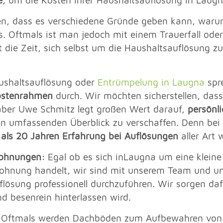
e
, um die Kosten Ihrer Haushaltsauflösung in Laugn
en, dass es verschiedene Gründe geben kann, wa
. Oftmals ist man jedoch mit einem Trauerfall oder
t die Zeit, sich selbst um die Haushaltsauflösung 
aushaltsauflösung oder
Entrümpelung in Laugna
spr
ostenrahmen
durch. Wir möchten sicherstellen, das
aber Uwe Schmitz legt großen Wert darauf,
persönl
n umfassenden Überblick zu verschaffen. Denn bei 
als 20 Jahren Erfahrung bei Auflösungen
aller Art 
Wohnungen:
Egal ob es sich inLaugna um eine klein
hnung handelt, wir sind mit unserem Team und unse
flösung professionell durchzuführen. Wir sorgen da
nd besenrein hinterlassen wird.
Oftmals werden Dachböden zum Aufbewahren von G