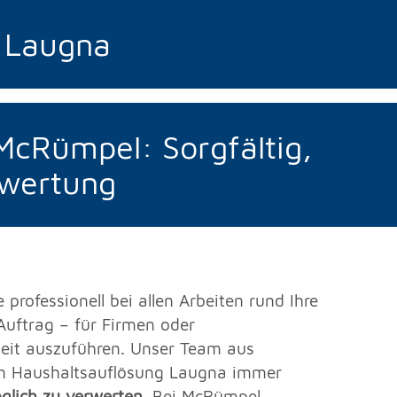
 Laugna
cRümpel: Sorgfältig,
erwertung
rofessionell bei allen Arbeiten rund Ihre
 Auftrag – für Firmen oder
heit auszuführen. Unser Team aus
 in Haushaltsauflösung Laugna immer
öglich zu verwerten
. Bei McRümpel