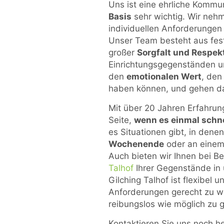
Uns ist eine ehrliche Kommu
Basis
sehr wichtig. Wir nehm
individuellen Anforderungen
Unser Team besteht aus festa
großer
Sorgfalt und Respek
Einrichtungsgegenständen u
den
emotionalen Wert
, den
haben können, und gehen d
Mit über 20 Jahren Erfahrun
Seite,
wenn es einmal schn
es Situationen gibt, in dene
Wochenende
oder an einem 
Auch bieten wir Ihnen bei B
Talhof
Ihrer Gegenstände in 
Gilching Talhof ist flexibel 
Anforderungen gerecht zu w
reibungslos wie möglich zu g
Kontaktieren Sie uns noch h