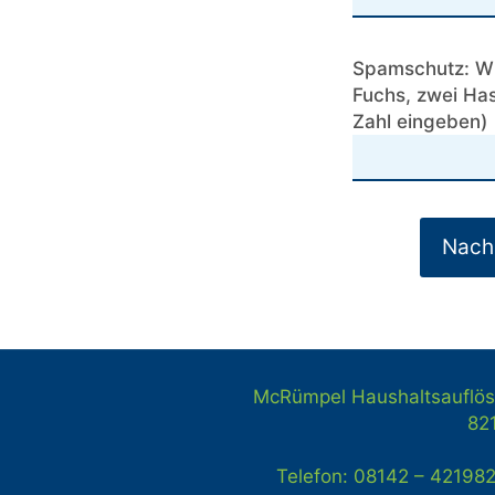
Spamschutz: Wie
Fuchs, zwei Has
Zahl eingeben)
McRümpel Haushaltsauflös
82
Telefon: 08142 – 42198