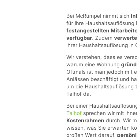
Bei McRümpel nimmt sich
In
für Ihre Haushaltsauflösung 
festangestellten Mitarbeit
verfügbar
. Zudem
verwerte
Ihrer Haushaltsauflösung in 
Wir verstehen, dass es ver
warum eine Wohnung
gründ
Oftmals ist man jedoch mit 
Anlässen beschäftigt und hat 
um die Haushaltsauflösung 
Talhof da.
Bei einer Haushaltsauflösun
Talhof
sprechen wir mit Ihne
Kostenrahmen
durch. Wir m
wissen, was Sie erwarten k
großen Wert darauf,
persönl