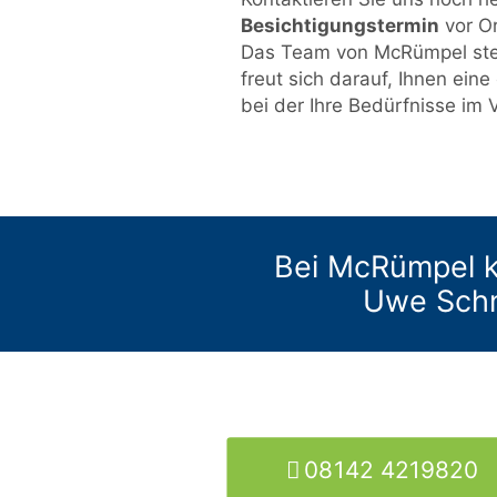
Besichtigungstermin
vor Or
Das Team von McRümpel steh
freut sich darauf, Ihnen ein
bei der Ihre Bedürfnisse im
Bei McRümpel k
Uwe Schm
08142 4219820