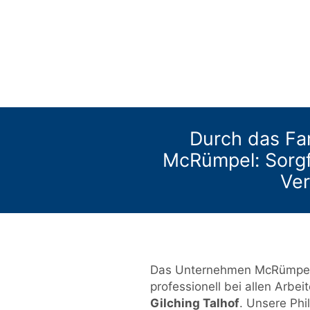
Durch das Fa
McRümpel: Sorgfäl
Ve
Das Unternehmen McRümpel d
professionell bei allen Arbei
Gilching Talhof
. Unsere Phi