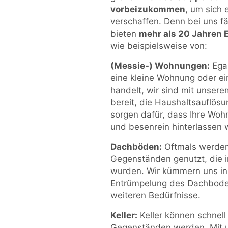
vorbeizukommen
, um sich
verschaffen. Denn bei uns fä
bieten
mehr als 20 Jahren 
wie beispielsweise von:
(Messie-) Wohnungen:
Egal
eine kleine Wohnung oder 
handelt, wir sind mit unser
bereit, die Haushaltsauflösu
sorgen dafür, dass Ihre Wohn
und besenrein hinterlassen w
Dachböden:
Oftmals werde
Gegenständen genutzt, die 
wurden. Wir kümmern uns in 
Entrümpelung des Dachboden
weiteren Bedürfnisse.
Keller:
Keller können schnel
Gegenständen werden. Mit un