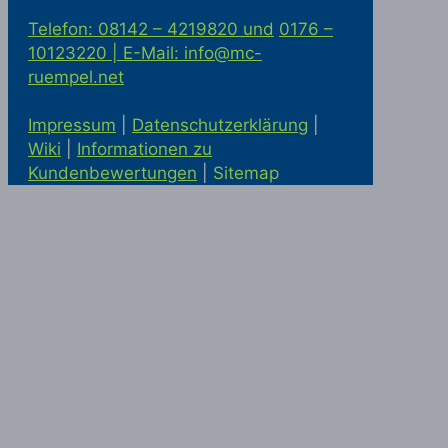
Telefon: 08142 – 4219820 und
0176 –
10123220 |
E-Mail: info@mc-
ruempel.net
Impressum
|
Datenschutzerklärung
|
Wiki
|
Informationen zu
Kundenbewertungen
|
Sitemap
Solaranlage kaufen in Alling
Statik
McRümpel bei Google Maps
|
Haushaltsauflösung und
Firmenauflösung in München
|
Haushaltsauflösung München
|
Entrümpelung München
|
Haushaltsauflösung in München
|
Haushaltsauflösung Ottobrunn
|