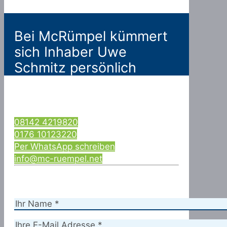
Bei McRümpel kümmert
sich Inhaber Uwe
Schmitz persönlich
08142 4219820
0176 10123220
Per WhatsApp schreiben
info@mc-ruempel.net