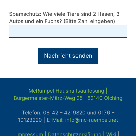
Spamschutz: Wie viele Tiere sind 2 Hasen, 3
Autos und ein Fuchs? (Bitte Zahl eingeben)
McRümpel Haushaltsauflösung |
Bürgermeister-März-Weg 25 | 82140
Olching
Telefon: 08142 – 4219820 und
0176 –
10123220 |
E-Mail: info@mc-ruempel.net
Impressum
|
Datenschutzerklärung
|
Wiki
|