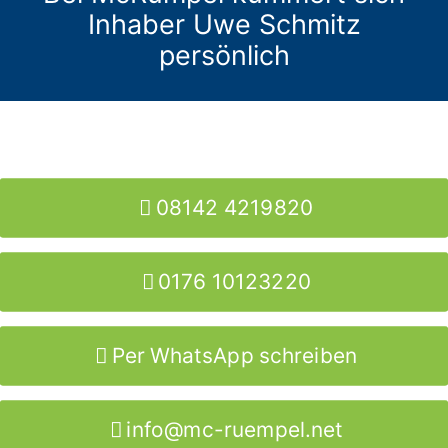
Inhaber Uwe Schmitz
persönlich
08142 4219820
0176 10123220
Per WhatsApp schreiben
info@mc-ruempel.net