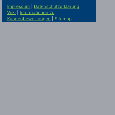
Impressum
|
Datenschutzerklärung
|
Wiki
|
Informationen zu
Kundenbewertungen
|
Sitemap
Solaranlage kaufen in Alling
Statik
McRümpel bei Google Maps
|
Haushaltsauflösung und
Firmenauflösung in München
|
Haushaltsauflösung München
|
Entrümpelung München
|
Haushaltsauflösung in München
|
Haushaltsauflösung Ottobrunn
|
Einlagerung München
|
Haushaltsauflösung Ottobrunn
|
Firmenauflösung München
|
McRümpel
|
Geschäftsauflösung