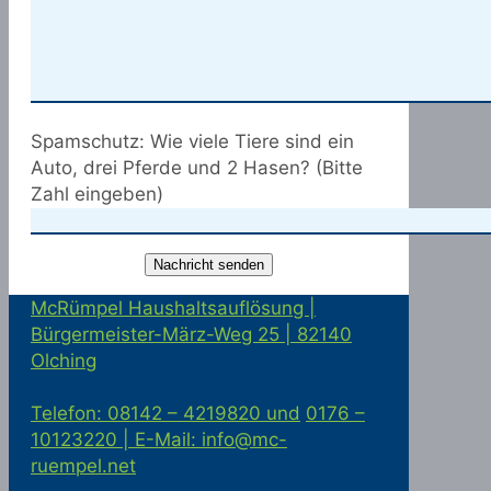
Spamschutz: Wie viele Tiere sind ein
Auto, drei Pferde und 2 Hasen? (Bitte
Zahl eingeben)
McRümpel Haushaltsauflösung |
Bürgermeister-März-Weg 25 | 82140
Olching
Telefon: 08142 – 4219820 und
0176 –
10123220 |
E-Mail: info@mc-
ruempel.net