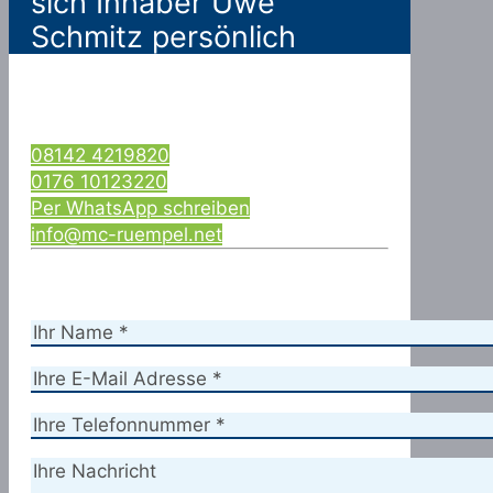
sich Inhaber Uwe
Schmitz persönlich
08142 4219820
0176 10123220
Per WhatsApp schreiben
info@mc-ruempel.net