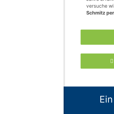
versuche w
Schmitz per
Ein