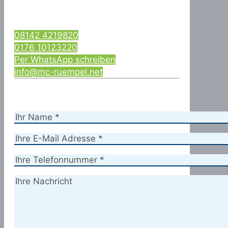
08142 4219820
0176 10123220
Per WhatsApp schreiben
info@mc-ruempel.net