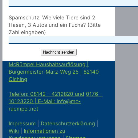
Spamschutz: Wie viele Tiere sind 2
Hasen, 3 Autos und ein Fuchs? (Bitte
Zahl eingeben)
McRümpel Haushaltsauflösung |
Bürgermeister-März-Weg 25 | 82140
Olching
Telefon: 08142 – 4219820 und
0176 –
10123220 |
E-Mail: info@mc-
ruempel.net
Impressum
|
Datenschutzerklärung
|
Wiki
|
Informationen zu