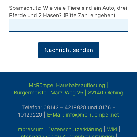
Spamschutz: Wie viele Tiere sind ein Auto, drei
Pferde und 2 Hasen? (Bitte Zahl eingeben)
McRümpel Haushaltsauflösung |
Bürgermeister-März-Weg 25 | 82140
Olching
Telefon: 08142 – 4219820 und
0176 –
10123220 |
E-Mail: info@mc-ruempel.net
Impressum
|
Datenschutzerklärung
|
Wiki
|
Informationen zu Kundenbewertungen
|