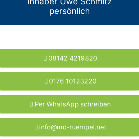
Inhaber Uwe Schmitz
persönlich
08142 4219820
0176 10123220
Per WhatsApp schreiben
info@mc-ruempel.net