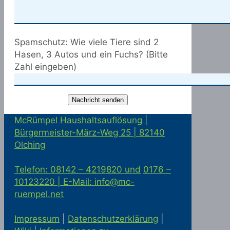
Spamschutz: Wie viele Tiere sind 2
Hasen, 3 Autos und ein Fuchs? (Bitte
Zahl eingeben)
McRümpel Haushaltsauflösung |
Bürgermeister-März-Weg 25 | 82140
Olching
Telefon: 08142 – 4219820 und
0176 –
10123220 |
E-Mail: info@mc-
ruempel.net
Impressum
|
Datenschutzerklärung
|