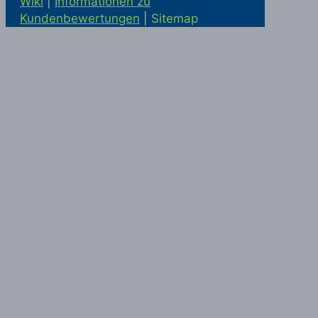
Wiki
|
Informationen zu
Kundenbewertungen
|
Sitemap
Solaranlage kaufen in Alling
Statik
McRümpel bei Google Maps
|
Haushaltsauflösung und
Firmenauflösung in München
|
Haushaltsauflösung München
|
Entrümpelung München
|
Haushaltsauflösung in München
|
Haushaltsauflösung Ottobrunn
|
Einlagerung München
|
Haushaltsauflösung Ottobrunn
|
Firmenauflösung München
|
McRümpel
|
Geschäftsauflösung
Firmenauflösung München