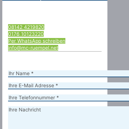
08142 4219820
0176 10123220
Per WhatsApp schreiben
info@mc-ruempel.net