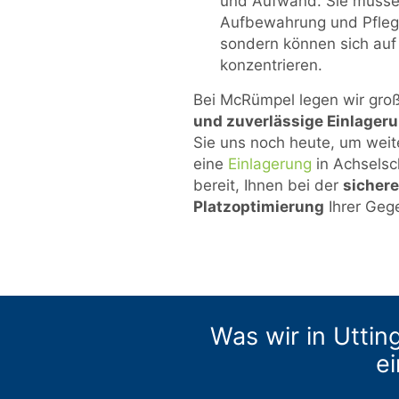
und Aufwand. Sie müssen 
Aufbewahrung und Pfleg
sondern können sich auf
konzentrieren.
Bei McRümpel legen wir gro
und zuverlässige Einlager
Sie uns noch heute, um weit
eine
Einlagerung
in Achselsc
bereit, Ihnen bei der
sicher
Platzoptimierung
Ihrer Geg
Was wir in Uttin
ei