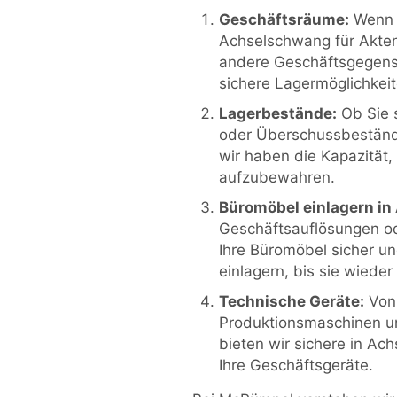
Geschäftsräume:
Wenn S
Achselschwang für Akte
andere Geschäftsgegenst
sichere Lagermöglichkeit
Lagerbestände:
Ob Sie 
oder Überschussbeständ
wir haben die Kapazität,
aufzubewahren.
Büromöbel einlagern i
Geschäftsauflösungen o
Ihre Büromöbel sicher u
einlagern, bis sie wiede
Technische Geräte:
Von 
Produktionsmaschinen u
bieten wir sichere in Ac
Ihre Geschäftsgeräte.