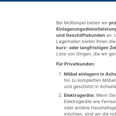
Bei McRümpel bieten wir
pro
Einlagerungsdienstleistun
und Geschäftskunden
an. 
Lagerhallen bieten Ihnen di
kurz- oder langfristigen Z
Liste von Dingen, die wir ger
Für Privatkunden:
Möbel einlagern in Ach
hin zu kompletten Möbels
und geschützt in Achse
Elektrogeräte:
Wenn Sie 
Elektrogeräte wie Ferns
oder andere Haushaltsge
möchten, sind wir die ric