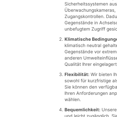
Sicherheitssystemen aus
Überwachungskameras, 
Zugangskontrollen. Dadur
Gegenstände in Achsels
unbefugtem Zugriff gesic
Klimatische Bedingung
klimatisch neutral gehal
Gegenstände vor extrem
anderen Umwelteinflüsse
Qualität Ihrer eingelage
Flexibilität:
Wir bieten Ih
sowohl für kurzfristige al
Sie können den verfügba
Ihren Anforderungen anp
wählen.
Bequemlichkeit:
Unsere 
und leicht zugänglich. Si