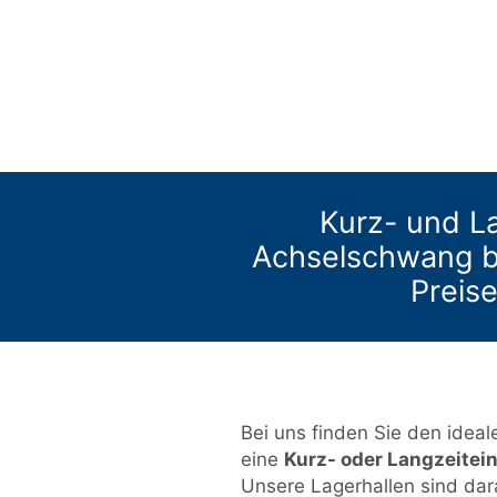
Kurz- und La
Achselschwang b
Preise
Bei uns finden Sie den idealen
eine
Kurz- oder Langzeitei
Unsere Lagerhallen sind dar