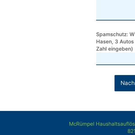
Spamschutz: Wie
Hasen, 3 Autos 
Zahl eingeben)
McRümpel Haushaltsauflös
82