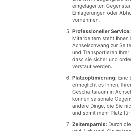
eingelagerten Gegenstän
Einlagerungen oder Abh
vornehmen.
Professioneller Service:
Mitarbeitern steht Ihnen 
Achselschwang zur Seite
und Transportieren Ihre
dass sie sicher und orde
verstaut werden.
Platzoptimierung:
Eine 
ermöglicht es Ihnen, Ihr
Geschäftsraum in Achsel
können saisonale Gegen
andere Dinge, die Sie ni
und somit mehr Platz für
Zeitersparnis:
Durch die