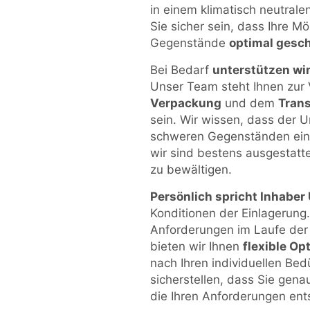
in einem klimatisch neutra
Sie sicher sein, dass Ihre M
Gegenstände
optimal gesc
Bei Bedarf
unterstützen wir
Unser Team steht Ihnen zur 
Verpackung
und dem
Tran
sein. Wir wissen, dass der 
schweren Gegenständen eine
wir sind bestens ausgestatt
zu bewältigen.
Persönlich spricht Inhabe
Konditionen der Einlagerung.
Anforderungen im Laufe der
bieten wir Ihnen
flexible Op
nach Ihren individuellen Be
sicherstellen, dass Sie gena
die Ihren Anforderungen ents