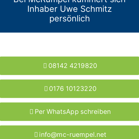
Inhaber Uwe Schmitz
persönlich
08142 4219820
0176 10123220
Per WhatsApp schreiben
info@mc-ruempel.net