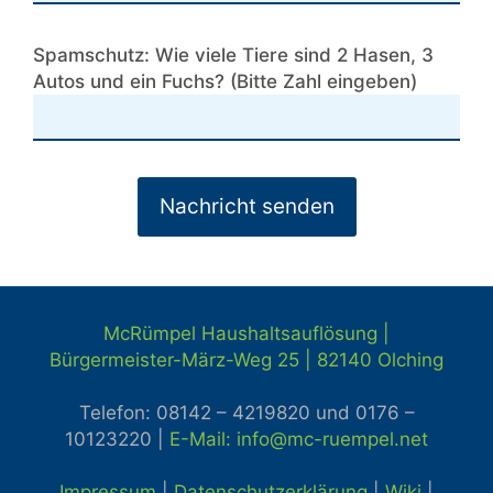
Spamschutz: Wie viele Tiere sind 2 Hasen, 3
Autos und ein Fuchs? (Bitte Zahl eingeben)
McRümpel Haushaltsauflösung |
Bürgermeister-März-Weg 25 | 82140
Olching
Telefon: 08142 – 4219820 und
0176 –
10123220 |
E-Mail: info@mc-ruempel.net
Impressum
|
Datenschutzerklärung
|
Wiki
|