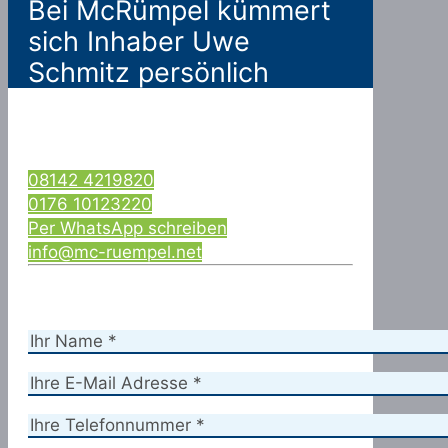
Bei McRümpel kümmert
sich Inhaber Uwe
Schmitz persönlich
08142 4219820
0176 10123220
Per WhatsApp schreiben
info@mc-ruempel.net