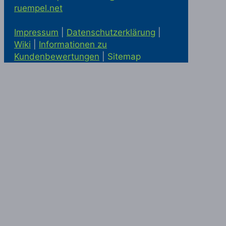
ruempel.net
Impressum
|
Datenschutzerklärung
|
Wiki
|
Informationen zu
Kundenbewertungen
|
Sitemap
Solaranlage kaufen in Alling
Statik
McRümpel bei Google Maps
|
Haushaltsauflösung und
Firmenauflösung in München
|
Haushaltsauflösung München
|
Entrümpelung München
|
Haushaltsauflösung in München
|
Haushaltsauflösung Ottobrunn
|
Einlagerung München
|
Haushaltsauflösung Ottobrunn
|