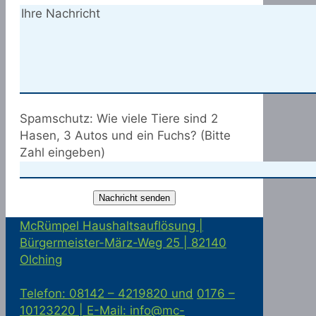
Spamschutz: Wie viele Tiere sind 2
Hasen, 3 Autos und ein Fuchs? (Bitte
Zahl eingeben)
McRümpel Haushaltsauflösung |
Bürgermeister-März-Weg 25 | 82140
Olching
Telefon: 08142 – 4219820 und
0176 –
10123220 |
E-Mail: info@mc-