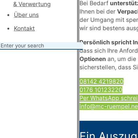
Bei Bedarf
unterstüt
& Verwertung
Ihnen bei der
Verpac
Über uns
der Umgang mit sper
wir sind bestens aus
Kontakt
Persönlich spricht 
dass sich Ihre Anfor
Optionen
an, um die 
sicherstellen, dass S
08142 4219820
0176 10123220
Per WhatsApp schre
info@mc-ruempel.ne
Ein Auszug