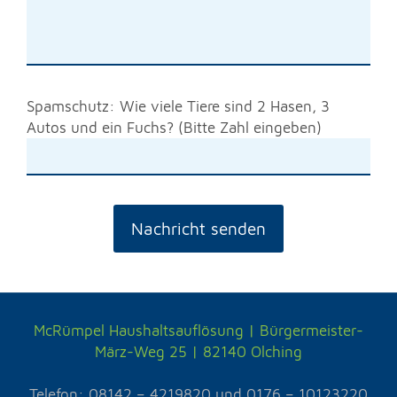
Spamschutz: Wie viele Tiere sind 2 Hasen, 3
Autos und ein Fuchs? (Bitte Zahl eingeben)
McRümpel Haushaltsauflösung | Bürgermeister-
März-Weg 25 | 82140
Olching
Telefon: 08142 – 4219820 und
0176 – 10123220