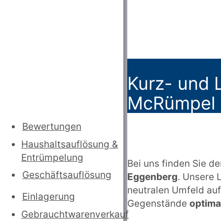
Kurz- und L
McRümpel z
Bewertungen
Haushaltsauflösung
&
Entrümpelung
Bei uns finden Sie den
Geschäftsauflösung
Eggenberg
. Unsere 
neutralen Umfeld auf
Einlagerung
Gegenstände
optima
Gebrauchtwarenverkauf